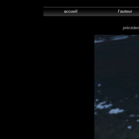
accueil
l'aute
précéden