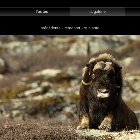
il
l'auteur
la galerie
le
précédente
-
remonter
-
suivante