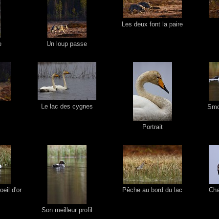
Les deux font la paire
e
Un loup passe
Le lac des cygnes
Smok
Portrait
eil d'or
Pêche au bord du lac
Cha
Son meilleur profil