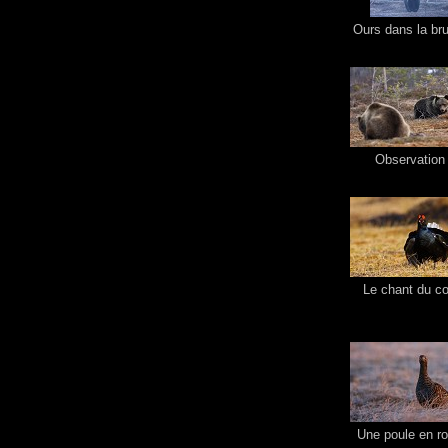
Ours dans la br
Observation
Le chant du c
Une poule en r