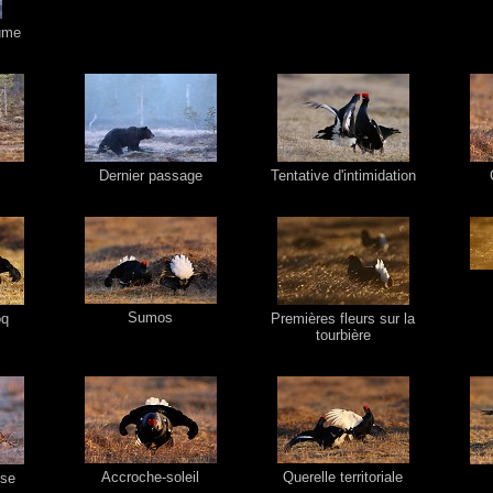
ume
Dernier passage
Tentative d'intimidation
Sumos
oq
Premières fleurs sur la
tourbière
Accroche-soleil
Querelle territoriale
ose