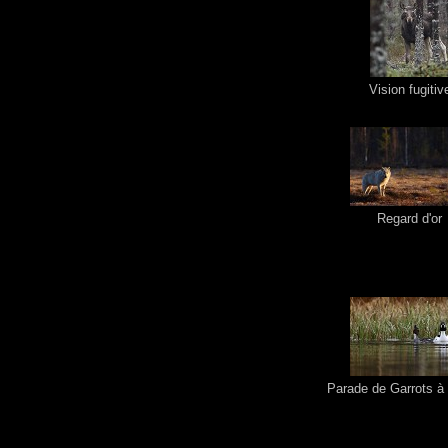
Vision fugitiv
Regard d'or
Parade de Garrots à o