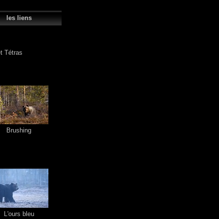
s liens
t Tétras
Brushing
L'ours bleu