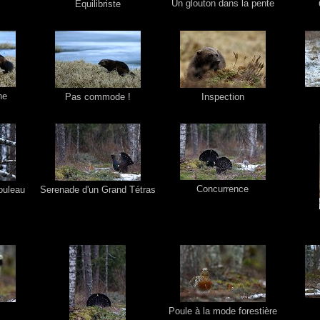
Un glouton dans la pente
Equilibriste
he
Pas commode !
Inspection
Concurrence
ouleau
Serenade d'un Grand Tétras
Poule à la mode forestière