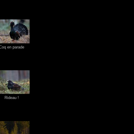
Coq en parade
Rideau !