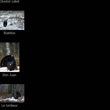
Glouton cabot
Biathlon
Don Juan
Le tombeur