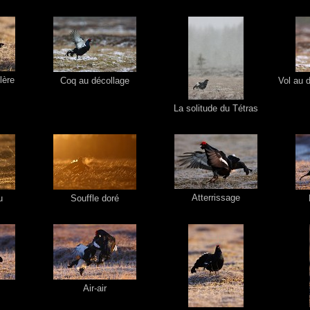
lère
Coq au décollage
Vol au 
La solitude du Tétras
Atterrissage
u
Souffle doré
Air-air