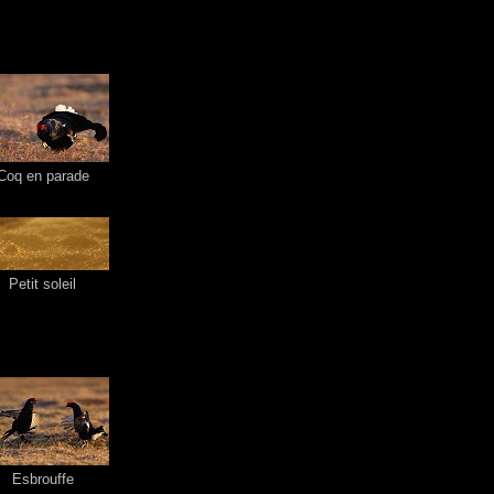
Coq en parade
Petit soleil
Esbrouffe